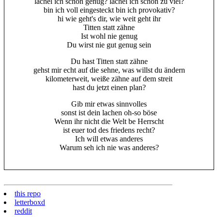
lächel ich schon genug? lächel ich schon zu viel?
bin ich voll eingesteckt bin ich provokativ?
hi wie geht's dir, wie weit geht ihr
Titten statt zähne
Ist wohl nie genug
Du wirst nie gut genug sein
Du hast Titten statt zähne
gehst mir echt auf die sehne, was willst du ändern
kilometerweit, weiße zähne auf dem streit
hast du jetzt einen plan?
Gib mir etwas sinnvolles
sonst ist dein lachen oh-so böse
Wenn ihr nicht die Welt be Herrscht
ist euer tod des friedens recht?
Ich will etwas anderes
Warum seh ich nie was anderes?
this repo
letterboxd
reddit