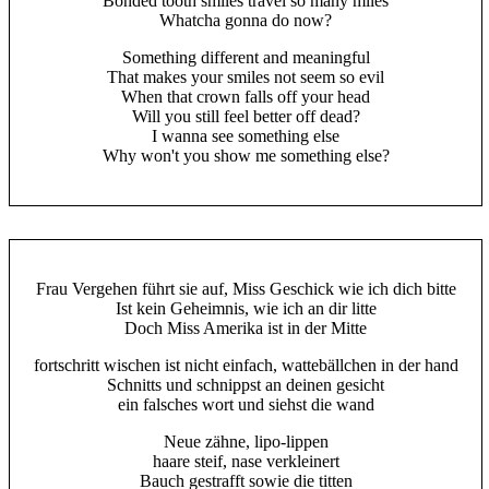
Bonded tooth smiles travel so many miles
Whatcha gonna do now?
Something different and meaningful
That makes your smiles not seem so evil
When that crown falls off your head
Will you still feel better off dead?
I wanna see something else
Why won't you show me something else?
Frau Vergehen führt sie auf, Miss Geschick wie ich dich bitte
Ist kein Geheimnis, wie ich an dir litte
Doch Miss Amerika ist in der Mitte
fortschritt wischen ist nicht einfach, wattebällchen in der hand
Schnitts und schnippst an deinen gesicht
ein falsches wort und siehst die wand
Neue zähne, lipo-lippen
haare steif, nase verkleinert
Bauch gestrafft sowie die titten