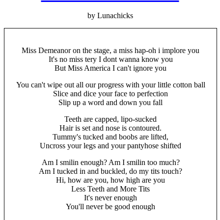
by Lunachicks
Miss Demeanor on the stage, a miss hap-oh i implore you
It's no miss tery I dont wanna know you
But Miss America I can't ignore you
You can't wipe out all our progress with your little cotton ball
Slice and dice your face to perfection
Slip up a word and down you fall
Teeth are capped, lipo-sucked
Hair is set and nose is contoured.
Tummy's tucked and boobs are lifted,
Uncross your legs and your pantyhose shifted
Am I smilin enough? Am I smilin too much?
Am I tucked in and buckled, do my tits touch?
Hi, how are you, how high are you
Less Teeth and More Tits
It's never enough
You'll never be good enough